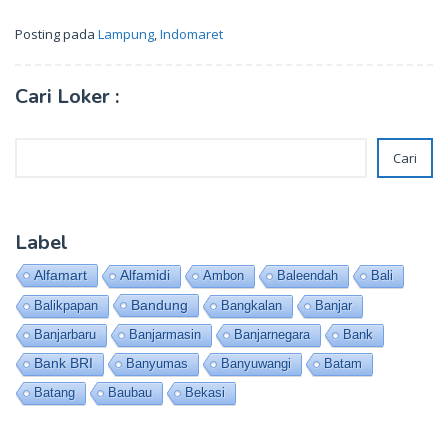
Posting pada
Lampung
,
Indomaret
Cari Loker :
Cari
Cari
Label
Alfamart
Alfamidi
Ambon
Baleendah
Bali
Bandung
Balikpapan
Bangkalan
Banjar
Banjarbaru
Banjarmasin
Banjarnegara
Bank
Bank BRI
Banyumas
Banyuwangi
Batam
Batang
Baubau
Bekasi