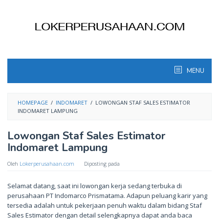
Skip
to
content
MENU
HOMEPAGE
/
INDOMARET
/
LOWONGAN STAF SALES ESTIMATOR
INDOMARET LAMPUNG
Lowongan Staf Sales Estimator
Indomaret Lampung
Oleh
Lokerperusahaan.com
Diposting pada
Selamat datang, saat ini lowongan kerja sedang terbuka di
perusahaan PT Indomarco Prismatama. Adapun peluang karir yang
tersedia adalah untuk pekerjaan penuh waktu dalam bidang Staf
Sales Estimator dengan detail selengkapnya dapat anda baca