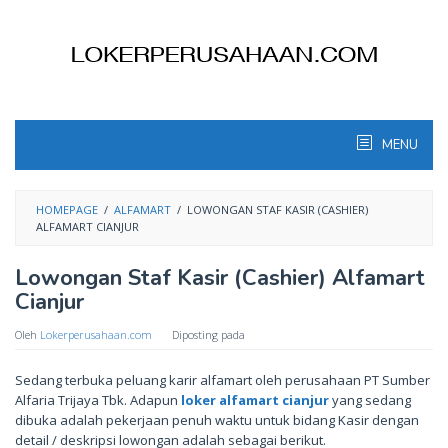
Skip
to
content
MENU
HOMEPAGE
/
ALFAMART
/
LOWONGAN STAF KASIR (CASHIER)
ALFAMART CIANJUR
Lowongan Staf Kasir (Cashier) Alfamart
Cianjur
Oleh
Lokerperusahaan.com
Diposting pada
Sedang terbuka peluang karir alfamart oleh perusahaan PT Sumber
Alfaria Trijaya Tbk. Adapun
loker alfamart cianjur
yang sedang
dibuka adalah pekerjaan penuh waktu untuk bidang Kasir dengan
detail / deskripsi lowongan adalah sebagai berikut.