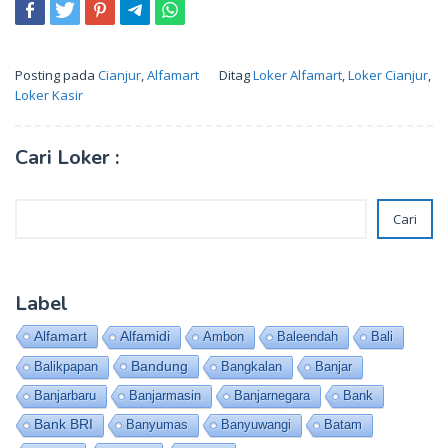
Posting pada
Cianjur
,
Alfamart
Ditag
Loker Alfamart
,
Loker Cianjur
,
Loker Kasir
Cari Loker :
Cari
Cari
Label
Alfamart
Alfamidi
Ambon
Baleendah
Bali
Bandung
Balikpapan
Bangkalan
Banjar
Banjarbaru
Banjarmasin
Banjarnegara
Bank
Bank BRI
Banyumas
Banyuwangi
Batam