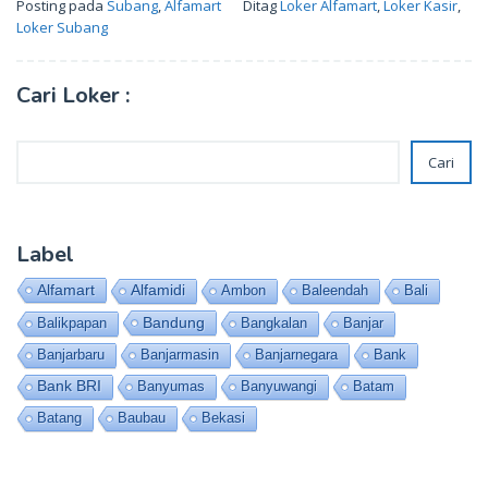
Posting pada
Subang
,
Alfamart
Ditag
Loker Alfamart
,
Loker Kasir
,
Loker Subang
Cari Loker :
Cari
Cari
Label
Alfamart
Alfamidi
Ambon
Baleendah
Bali
Bandung
Balikpapan
Bangkalan
Banjar
Banjarbaru
Banjarmasin
Banjarnegara
Bank
Bank BRI
Banyumas
Banyuwangi
Batam
Batang
Baubau
Bekasi