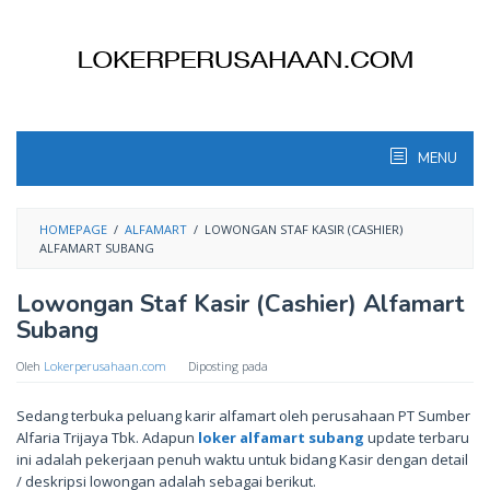
Skip
to
content
MENU
HOMEPAGE
/
ALFAMART
/
LOWONGAN STAF KASIR (CASHIER)
ALFAMART SUBANG
Lowongan Staf Kasir (Cashier) Alfamart
Subang
Oleh
Lokerperusahaan.com
Diposting pada
Sedang terbuka peluang karir alfamart oleh perusahaan PT Sumber
Alfaria Trijaya Tbk. Adapun
loker alfamart subang
update terbaru
ini adalah pekerjaan penuh waktu untuk bidang Kasir dengan detail
/ deskripsi lowongan adalah sebagai berikut.