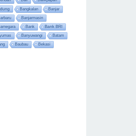
dung
Bangkalan
Banjar
arbaru
Banjarmasin
jarnegara
Bank
Bank BRI
yumas
Banyuwangi
Batam
ang
Baubau
Bekasi