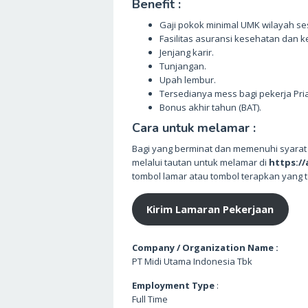
Benefit :
Gaji pokok minimal UMK wilayah s
Fasilitas asuransi kesehatan dan k
Jenjang karir.
Tunjangan.
Upah lembur.
Tersedianya mess bagi pekerja Pria
Bonus akhir tahun (BAT).
Cara untuk melamar :
Bagi yang berminat dan memenuhi syarat 
melalui tautan untuk melamar di
https://
tombol lamar atau tombol terapkan yang t
Kirim Lamaran Pekerjaan
Company / Organization Name :
PT Midi Utama Indonesia Tbk
Employment Type
:
Full Time