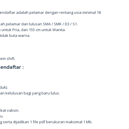
mendaftar adalah pelamar dengan rentang usia minimal 18
lah pelamar dari lulusan SMA / SMK / D3 / S1.
m untuk Pria, dan 155 cm untuk Wanita.
 tidak buta warna.
em shift.
ndaftar :
duk).
an kelulusan bagi yang baru lulus.
ikat vaksin.
u.
serta dijadikan 1 file pdf berukuran maksimal 1 Mb.