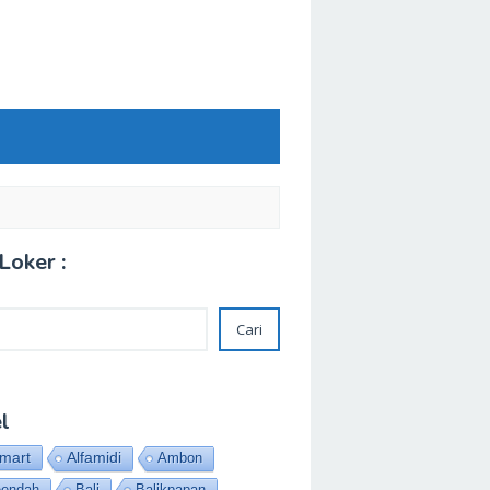
Loker :
Cari
l
amart
Alfamidi
Ambon
eendah
Bali
Balikpapan