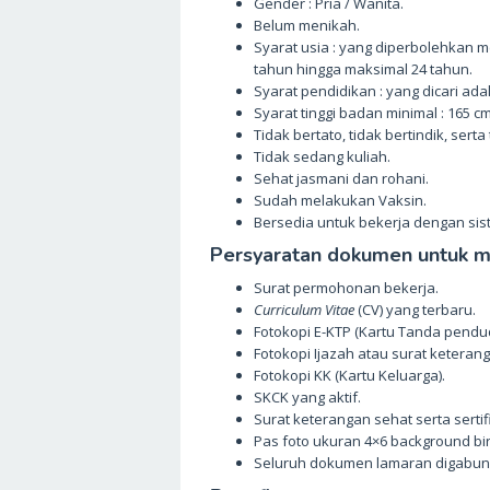
Gender : Pria / Wanita.
Belum menikah.
Syarat usia : yang diperbolehkan 
tahun hingga maksimal 24 tahun.
Syarat pendidikan : yang dicari ada
Syarat tinggi badan minimal : 165 c
Tidak bertato, tidak bertindik, serta
Tidak sedang kuliah.
Sehat jasmani dan rohani.
Sudah melakukan Vaksin.
Bersedia untuk bekerja dengan sist
Persyaratan dokumen untuk me
Surat permohonan bekerja.
Curriculum Vitae
(CV) yang terbaru.
Fotokopi E-KTP (Kartu Tanda pendu
Fotokopi Ijazah atau surat keterang
Fotokopi KK (Kartu Keluarga).
SKCK yang aktif.
Surat keterangan sehat serta sertif
Pas foto ukuran 4×6 background bir
Seluruh dokumen lamaran digabung 