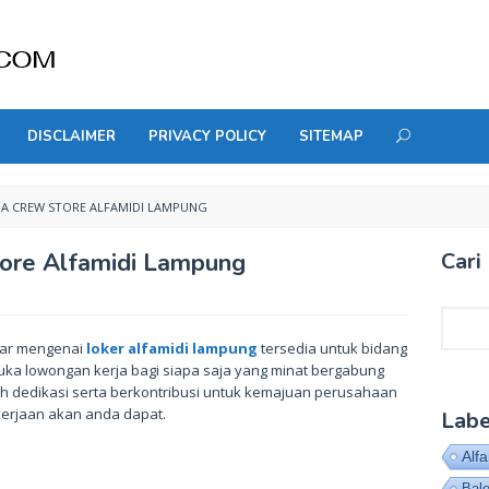
DISCLAIMER
PRIVACY POLICY
SITEMAP
A CREW STORE ALFAMIDI LAMPUNG
ore Alfamidi Lampung
Cari 
Cari
abar mengenai
loker alfamidi lampung
tersedia untuk bidang
ka lowongan kerja bagi siapa saja yang minat bergabung
h dedikasi serta berkontribusi untuk kemajuan perusahaan
kerjaan akan anda dapat.
Labe
Alf
Bal