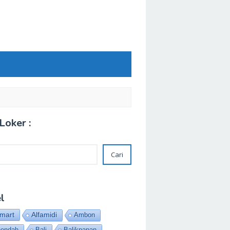
Loker :
Cari
l
amart
Alfamidi
Ambon
eendah
Bali
Balikpapan