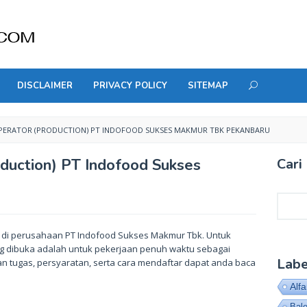
DISCLAIMER
PRIVACY POLICY
SITEMAP
ERATOR (PRODUCTION) PT INDOFOOD SUKSES MAKMUR TBK PEKANBARU
duction) PT Indofood Sukses
Cari 
Cari
a di perusahaan PT Indofood Sukses Makmur Tbk. Untuk
 dibuka adalah untuk pekerjaan penuh waktu sebagai
Labe
ian tugas, persyaratan, serta cara mendaftar dapat anda baca
Alf
Bal