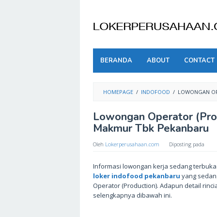
Skip
to
content
BERANDA
ABOUT
CONTACT
HOMEPAGE
/
INDOFOOD
/
LOWONGAN OP
Lowongan Operator (Pro
Makmur Tbk Pekanbaru
Oleh
Lokerperusahaan.com
Diposting pada
Informasi lowongan kerja sedang terbuk
loker indofood pekanbaru
yang sedang
Operator (Production). Adapun detail rinc
selengkapnya dibawah ini.