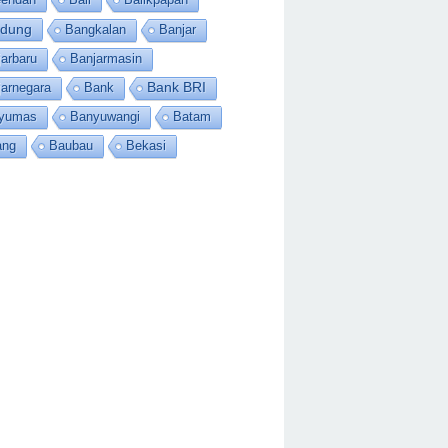
dung
Bangkalan
Banjar
arbaru
Banjarmasin
jarnegara
Bank
Bank BRI
yumas
Banyuwangi
Batam
ang
Baubau
Bekasi