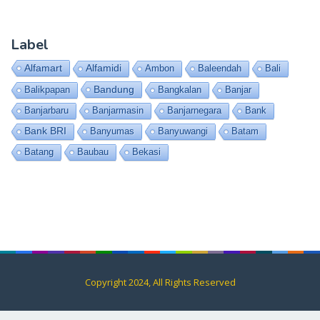
Label
Alfamart
Alfamidi
Ambon
Baleendah
Bali
Bandung
Balikpapan
Bangkalan
Banjar
Banjarbaru
Banjarmasin
Banjarnegara
Bank
Bank BRI
Banyumas
Banyuwangi
Batam
Batang
Baubau
Bekasi
Copyright 2024, All Rights Reserved
Contact