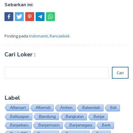
Sebarkan ini:
Posting pada
Indomaret
,
Rancaekek
Cari Loker :
Cari
Cari
Label
Alfamart
Alfamidi
Ambon
Baleendah
Bali
Bandung
Balikpapan
Bangkalan
Banjar
Banjarbaru
Banjarmasin
Banjarnegara
Bank