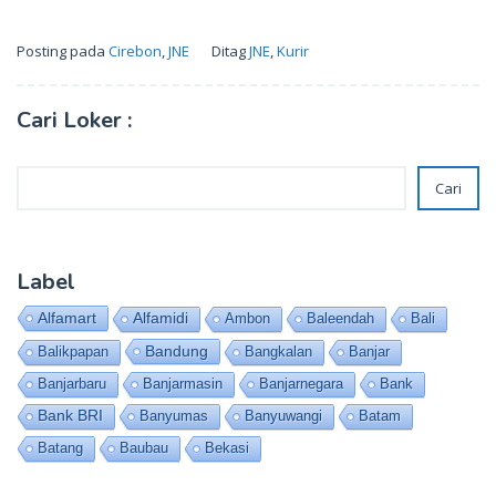
Posting pada
Cirebon
,
JNE
Ditag
JNE
,
Kurir
Cari Loker :
Cari
Cari
Label
Alfamart
Alfamidi
Ambon
Baleendah
Bali
Bandung
Balikpapan
Bangkalan
Banjar
Banjarbaru
Banjarmasin
Banjarnegara
Bank
Bank BRI
Banyumas
Banyuwangi
Batam
Batang
Baubau
Bekasi