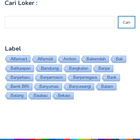
Cari Loker :
Cari
Cari
Label
Alfamart
Alfamidi
Ambon
Baleendah
Bali
Bandung
Balikpapan
Bangkalan
Banjar
Banjarbaru
Banjarmasin
Banjarnegara
Bank
Bank BRI
Banyumas
Banyuwangi
Batam
Batang
Baubau
Bekasi