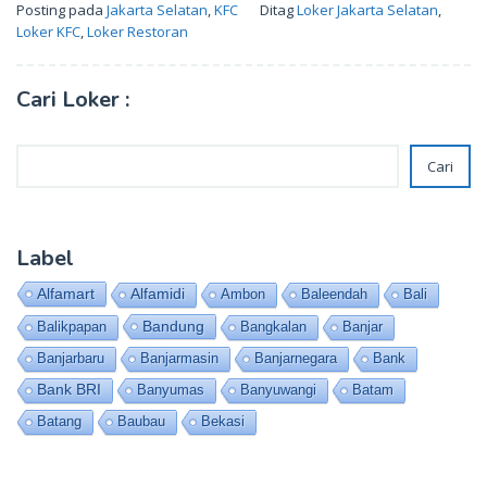
Posting pada
Jakarta Selatan
,
KFC
Ditag
Loker Jakarta Selatan
,
Loker KFC
,
Loker Restoran
Cari Loker :
Cari
Cari
Label
Alfamart
Alfamidi
Ambon
Baleendah
Bali
Bandung
Balikpapan
Bangkalan
Banjar
Banjarbaru
Banjarmasin
Banjarnegara
Bank
Bank BRI
Banyumas
Banyuwangi
Batam
Batang
Baubau
Bekasi