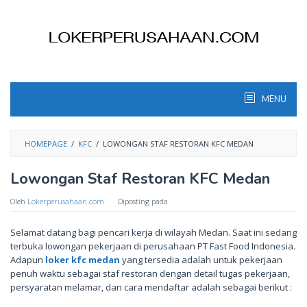
Skip
to
content
MENU
HOMEPAGE
/
KFC
/
LOWONGAN STAF RESTORAN KFC MEDAN
Lowongan Staf Restoran KFC Medan
Oleh
Lokerperusahaan.com
Diposting pada
Selamat datang bagi pencari kerja di wilayah Medan. Saat ini sedang
terbuka lowongan pekerjaan di perusahaan PT Fast Food Indonesia.
Adapun
loker kfc medan
yang tersedia adalah untuk pekerjaan
penuh waktu sebagai staf restoran dengan detail tugas pekerjaan,
persyaratan melamar, dan cara mendaftar adalah sebagai berikut :