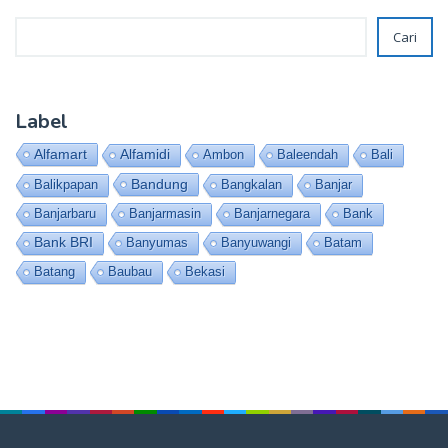
Cari
Cari
Label
Alfamart
Alfamidi
Ambon
Baleendah
Bali
Bandung
Balikpapan
Bangkalan
Banjar
Banjarbaru
Banjarmasin
Banjarnegara
Bank
Bank BRI
Banyumas
Banyuwangi
Batam
Batang
Baubau
Bekasi