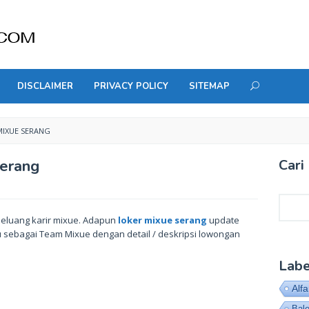
DISCLAIMER
PRIVACY POLICY
SITEMAP
IXUE SERANG
erang
Cari 
Cari
peluang karir mixue. Adapun
loker mixue serang
update
u sebagai Team Mixue dengan detail / deskripsi lowongan
Labe
Alf
Bal