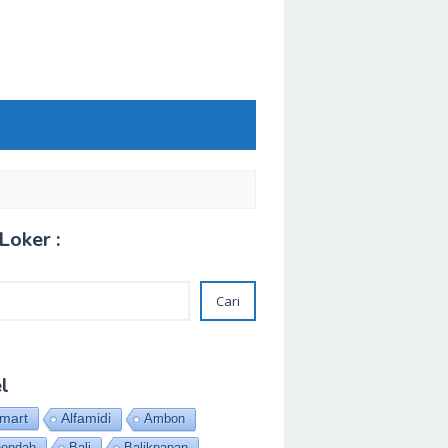
Loker :
Cari
l
amart
Alfamidi
Ambon
eendah
Bali
Balikpapan