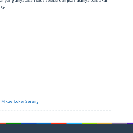
ar yang dinyatakan lulus seleksi dan jika hasilnya baik akan
ng.
r Mixue
,
Loker Serang