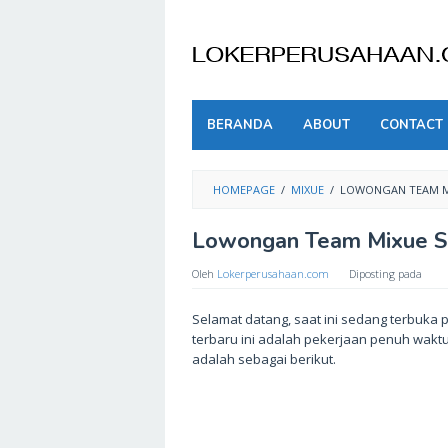
Skip
to
content
BERANDA
ABOUT
CONTACT
HOMEPAGE
/
MIXUE
/
LOWONGAN TEAM M
Lowongan Team Mixue S
Oleh
Lokerperusahaan.com
Diposting pada
Selamat datang, saat ini sedang terbuka 
terbaru ini adalah pekerjaan penuh wakt
adalah sebagai berikut.