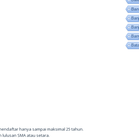
Ban
Banj
Ban
Ban
Bat
mendaftar hanya sampai maksimal 25 tahun.
 lulusan SMA atau setara.