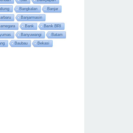
dung
Bangkalan
Banjar
arbaru
Banjarmasin
jarnegara
Bank
Bank BRI
yumas
Banyuwangi
Batam
ang
Baubau
Bekasi