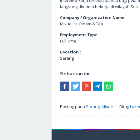
interview kerja terlebih dahulu bagi pelam
langsung diterima bekerja di wilayah Sera
Company / Organization Name :
Mixue Ice Cream & Tea
Employment Type :
Full Time
Location :
Serang
Sebarkan ini:
Posting pada
Serang
,
Mixue
Ditag
Loke