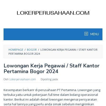
Skip
to
content
MENU
HOMEPAGE
/
BOGOR
/
LOWONGAN KERJA PEGAWAI / STAFF KANTOR
PERTAMINA BOGOR 2024
Lowongan Kerja Pegawai / Staff Kantor
Pertamina Bogor 2024
Oleh
Lokerperusahaan.com
Diposting pada
Kesempatan berkarir di perusahaan PT Pertamina. Lowongan yang
terbuka yaitu untuk pekerjaan full time dalam bidang operasional
kantor. Berikut ini adalah detail lowongan mengenai persyaratan
serta hal lainnya yang perlu anda simak sebelum mengirimkan