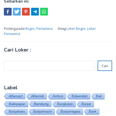
Sebarkan ini:
Posting pada
Bogor
,
Pertamina
Ditag
Loker Bogor
,
Loker
Pertamina
Cari Loker :
Cari
Cari
Label
Alfamart
Alfamidi
Ambon
Baleendah
Bali
Bandung
Balikpapan
Bangkalan
Banjar
Banjarbaru
Banjarmasin
Banjarnegara
Bank