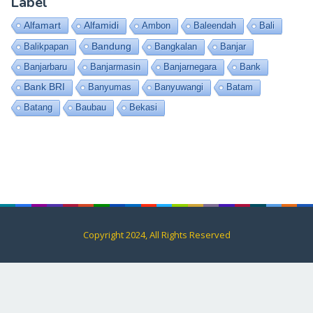
Label
Alfamart
Alfamidi
Ambon
Baleendah
Bali
Bandung
Balikpapan
Bangkalan
Banjar
Banjarbaru
Banjarmasin
Banjarnegara
Bank
Bank BRI
Banyumas
Banyuwangi
Batam
Batang
Baubau
Bekasi
Copyright 2024, All Rights Reserved
Contact
Us