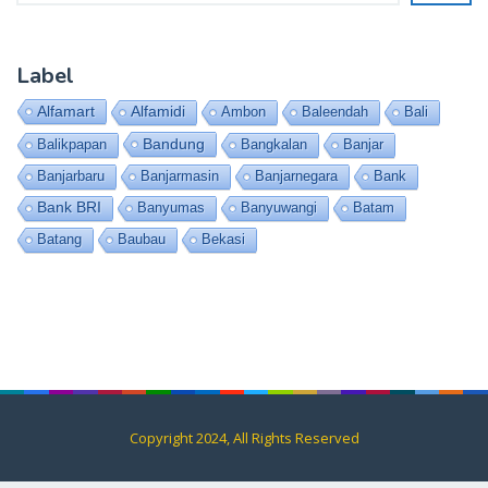
Label
Alfamart
Alfamidi
Ambon
Baleendah
Bali
Bandung
Balikpapan
Bangkalan
Banjar
Banjarbaru
Banjarmasin
Banjarnegara
Bank
Bank BRI
Banyumas
Banyuwangi
Batam
Batang
Baubau
Bekasi
Copyright 2024, All Rights Reserved