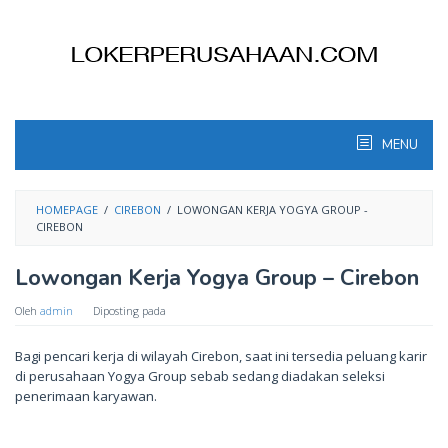
Skip
to
content
MENU
HOMEPAGE
/
CIREBON
/
LOWONGAN KERJA YOGYA GROUP -
CIREBON
Lowongan Kerja Yogya Group – Cirebon
Oleh
admin
Diposting pada
Bagi pencari kerja di wilayah Cirebon, saat ini tersedia peluang karir
di perusahaan Yogya Group sebab sedang diadakan seleksi
penerimaan karyawan.