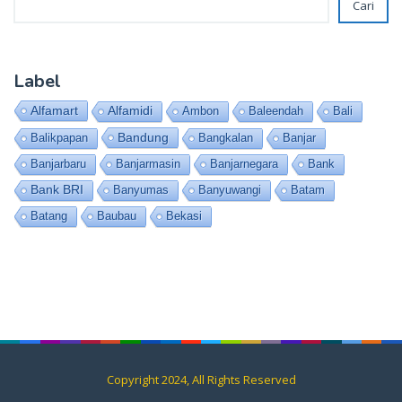
Cari
Label
Alfamart
Alfamidi
Ambon
Baleendah
Bali
Bandung
Balikpapan
Bangkalan
Banjar
Banjarbaru
Banjarmasin
Banjarnegara
Bank
Bank BRI
Banyumas
Banyuwangi
Batam
Batang
Baubau
Bekasi
Copyright 2024, All Rights Reserved