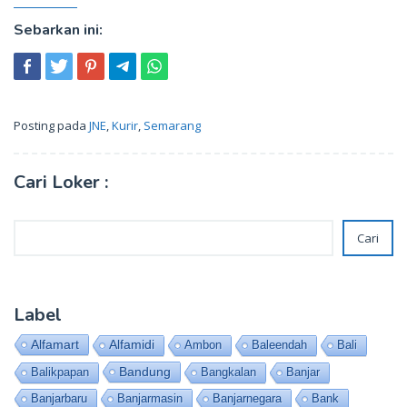
Sebarkan ini:
Posting pada
JNE
,
Kurir
,
Semarang
Cari Loker :
Cari
Cari
Label
Alfamart
Alfamidi
Ambon
Baleendah
Bali
Bandung
Balikpapan
Bangkalan
Banjar
Banjarbaru
Banjarmasin
Banjarnegara
Bank