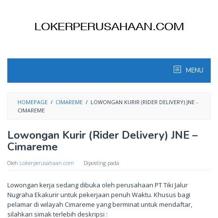
Skip
to
content
MENU
HOMEPAGE
/
CIMAREME
/
LOWONGAN KURIR (RIDER DELIVERY) JNE -
CIMAREME
Lowongan Kurir (Rider Delivery) JNE –
Cimareme
Oleh
Lokerperusahaan.com
Diposting pada
Lowongan kerja sedang dibuka oleh perusahaan PT Tiki Jalur
Nugraha Ekakurir untuk pekerjaan penuh Waktu. Khusus bagi
pelamar di wilayah Cimareme yang berminat untuk mendaftar,
silahkan simak terlebih deskripsi :