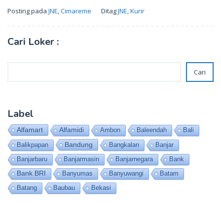
Posting pada
JNE
,
Cimareme
Ditag
JNE
,
Kurir
Cari Loker :
Cari
Cari
Label
Alfamart
Alfamidi
Ambon
Baleendah
Bali
Bandung
Balikpapan
Bangkalan
Banjar
Banjarbaru
Banjarmasin
Banjarnegara
Bank
Bank BRI
Banyumas
Banyuwangi
Batam
Batang
Baubau
Bekasi