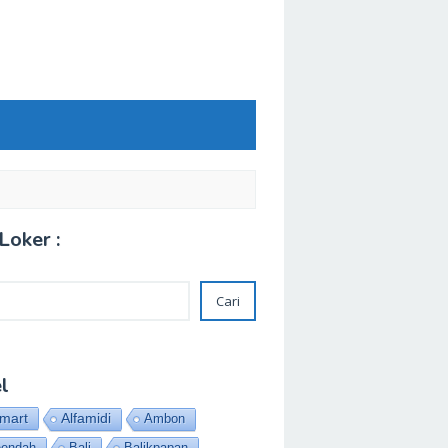
Loker :
Cari
l
amart
Alfamidi
Ambon
eendah
Bali
Balikpapan