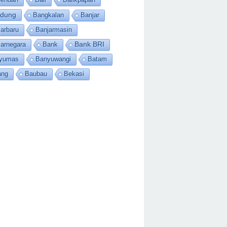
dung
Bangkalan
Banjar
arbaru
Banjarmasin
jarnegara
Bank
Bank BRI
yumas
Banyuwangi
Batam
ang
Baubau
Bekasi