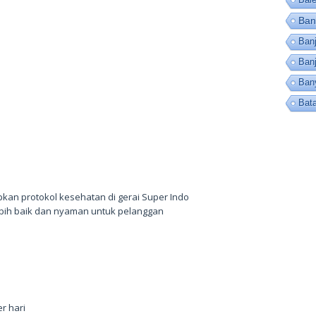
Ban
Banj
Ban
Ban
Bat
an protokol kesehatan di gerai Super Indo
ebih baik dan nyaman untuk pelanggan
r hari