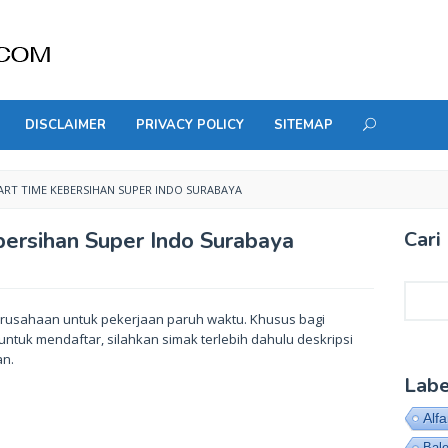
DISCLAIMER
PRIVACY POLICY
SITEMAP
T TIME KEBERSIHAN SUPER INDO SURABAYA
ersihan Super Indo Surabaya
Cari 
Cari
rusahaan untuk pekerjaan paruh waktu. Khusus bagi
ntuk mendaftar, silahkan simak terlebih dahulu deskripsi
an.
Labe
Alf
Bal