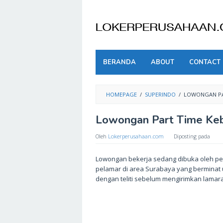
Skip
to
content
BERANDA
ABOUT
CONTACT
HOMEPAGE
/
SUPERINDO
/
LOWONGAN PAR
Lowongan Part Time Keb
Oleh
Lokerperusahaan.com
Diposting pada
Lowongan bekerja sedang dibuka oleh pe
pelamar di area Surabaya yang berminat u
dengan teliti sebelum mengirimkan lamar