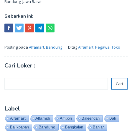
Bandung, Jawa Barat
Sebarkan ini:
Posting pada
Alfamart
,
Bandung
Ditag
Alfamart
,
Pegawai Toko
Cari Loker :
Cari
Cari
Label
Alfamart
Alfamidi
Ambon
Baleendah
Bali
Bandung
Balikpapan
Bangkalan
Banjar