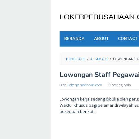
Skip
to
content
BERANDA
ABOUT
CONTACT
HOMEPAGE
/
ALFAMART
/
LOWONGAN STA
Lowongan Staff Pegawai
Oleh
Lokerperusahaan.com
Diposting pada
Lowongan kerja sedang dibuka oleh perus
Waktu. Khusus bagi pelamar di wilayah S
pekerjaan berikut :