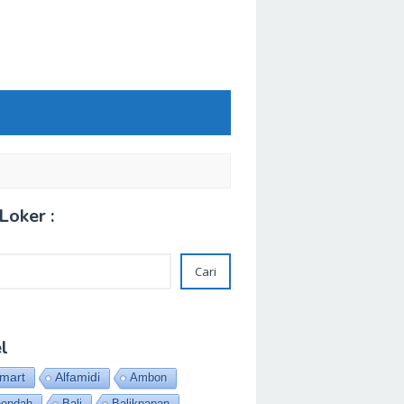
Loker :
Cari
l
amart
Alfamidi
Ambon
eendah
Bali
Balikpapan