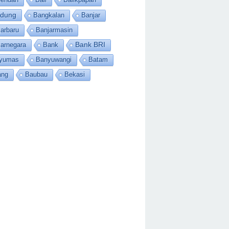
dung
Bangkalan
Banjar
arbaru
Banjarmasin
jarnegara
Bank
Bank BRI
yumas
Banyuwangi
Batam
ang
Baubau
Bekasi