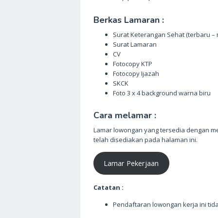
Berkas Lamaran :
Surat Keterangan Sehat (terbaru –
Surat Lamaran
CV
Fotocopy KTP
Fotocopy Ijazah
SKCK
Foto 3 x 4 background warna biru
Cara melamar :
Lamar lowongan yang tersedia dengan me
telah disediakan pada halaman ini.
Lamar Pekerjaan
Catatan :
Pendaftaran lowongan kerja ini tid