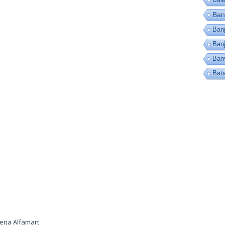
Ban
Banj
Ban
Ban
Bat
erja Alfamart