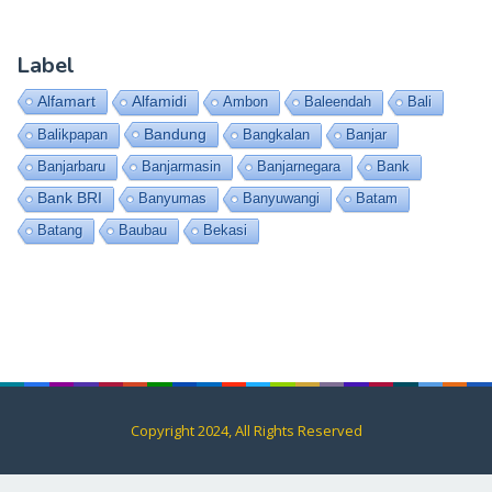
Label
Alfamart
Alfamidi
Ambon
Baleendah
Bali
Bandung
Balikpapan
Bangkalan
Banjar
Banjarbaru
Banjarmasin
Banjarnegara
Bank
Bank BRI
Banyumas
Banyuwangi
Batam
Batang
Baubau
Bekasi
Copyright 2024, All Rights Reserved
Contact