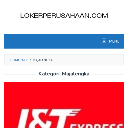
Skip
to
content
MENU
HOMEPAGE
/
MAJALENGKA
Kategori:
Majalengka