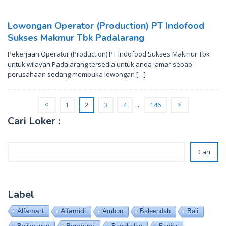
Lowongan Operator (Production) PT Indofood
Sukses Makmur Tbk Padalarang
Pekerjaan Operator (Production) PT Indofood Sukses Makmur Tbk
untuk wilayah Padalarang tersedia untuk anda lamar sebab
perusahaan sedang membuka lowongan […]
1
2
3
4
…
146
Cari Loker :
Cari
Cari
Label
Alfamart
Alfamidi
Ambon
Baleendah
Bali