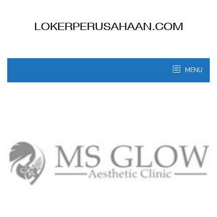
Skip
to
content
MENU
Lokerperusahaan.com