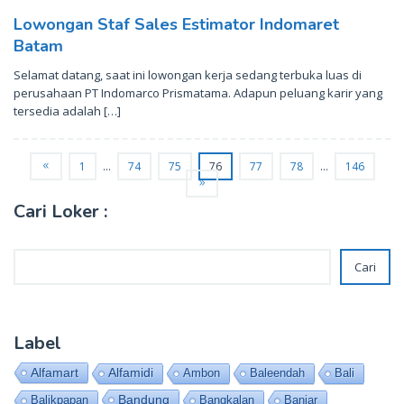
Lowongan Staf Sales Estimator Indomaret
Batam
Selamat datang, saat ini lowongan kerja sedang terbuka luas di
perusahaan PT Indomarco Prismatama. Adapun peluang karir yang
tersedia adalah […]
1
…
74
75
76
77
78
…
146
Cari Loker :
Cari
Cari
Label
Alfamart
Alfamidi
Ambon
Baleendah
Bali
Bandung
Balikpapan
Bangkalan
Banjar