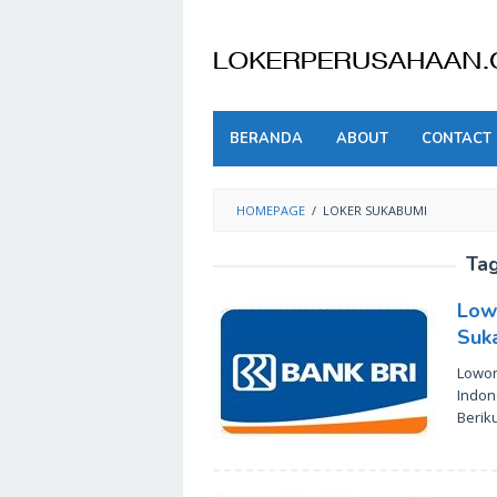
Skip
to
content
BERANDA
ABOUT
CONTACT
HOMEPAGE
/
LOKER SUKABUMI
Ta
Low
Suk
Lowon
Indon
Berik