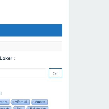
Loker :
Cari
l
amart
Alfamidi
Ambon
eendah
Bali
Balikpapan