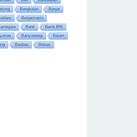
dung
Bangkalan
Banjar
arbaru
Banjarmasin
jarnegara
Bank
Bank BRI
yumas
Banyuwangi
Batam
ang
Baubau
Bekasi