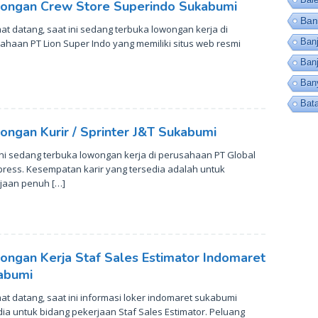
ongan Crew Store Superindo Sukabumi
Ban
at datang, saat ini sedang terbuka lowongan kerja di
Banj
ahaan PT Lion Super Indo yang memiliki situs web resmi
Ban
Ban
Bat
ngan Kurir / Sprinter J&T Sukabumi
ini sedang terbuka lowongan kerja di perusahaan PT Global
xpress. Kesempatan karir yang tersedia adalah untuk
jaan penuh […]
ongan Kerja Staf Sales Estimator Indomaret
abumi
at datang, saat ini informasi loker indomaret sukabumi
dia untuk bidang pekerjaan Staf Sales Estimator. Peluang