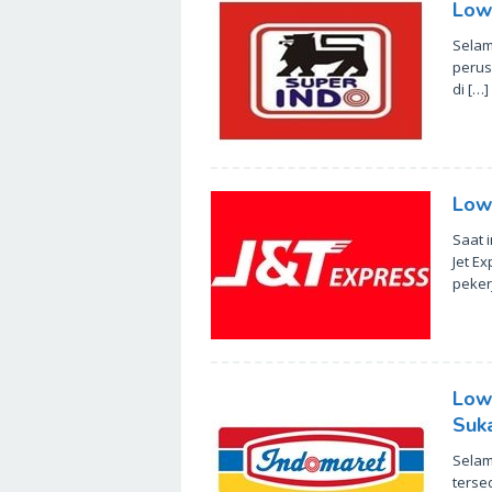
Low
Selam
perus
di […]
Lowo
Saat 
Jet E
peker
Low
Suk
Selam
terse