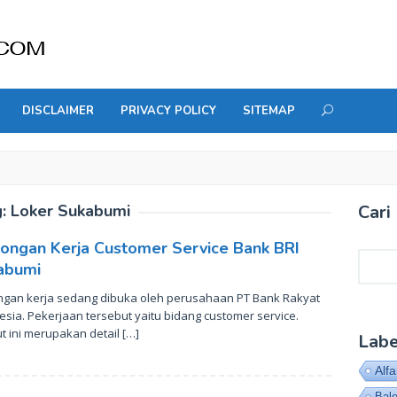
DISCLAIMER
PRIVACY POLICY
SITEMAP
g:
Loker Sukabumi
Cari 
ongan Kerja Customer Service Bank BRI
Cari
abumi
gan kerja sedang dibuka oleh perusahaan PT Bank Rakyat
esia. Pekerjaan tersebut yaitu bidang customer service.
ut ini merupakan detail […]
Labe
Alf
Bal