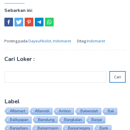
Sebarkan ini:
Posting pada
Dayeuhkolot
,
Indomaret
Ditag
Indomaret
Cari Loker :
Cari
Cari
Label
Alfamart
Alfamidi
Ambon
Baleendah
Bali
Bandung
Balikpapan
Bangkalan
Banjar
Banjarbaru
Banjarmasin
Banjarnegara
Bank