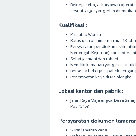
Bekerja sebagai karyawan operato
sesuai target yang telah ditentukan
Kualifikasi :
Pria atau Wanita
Batas usia pelamar minimal 18 tah
Persyaratan pendidikan akhir mini
Menengah Kejuruan) dan sederaja
Sehat jasmani dan rohani
Memiliki kemauan yang kuat untuk
Bersedia bekerja di pabrik dengan j
Penempatan kerja di Majalengka
Lokasi kantor dan pabrik :
Jalan Raya Majalengka, Desa Sinarj
Pos 45453
Persyaratan dokumen lamaran 
Surat lamaran kerja
Daftar riwayat hidup (Curriculum Vit