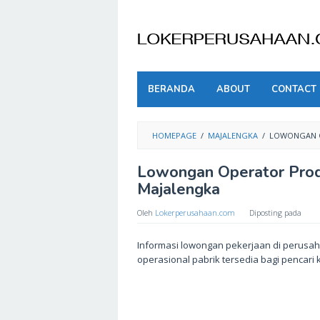
Skip
to
content
BERANDA
ABOUT
CONTACT
HOMEPAGE
/
MAJALENGKA
/
LOWONGAN O
Lowongan Operator Prod
Majalengka
Oleh
Lokerperusahaan.com
Diposting pada
Informasi lowongan pekerjaan di perusa
operasional pabrik tersedia bagi pencari k