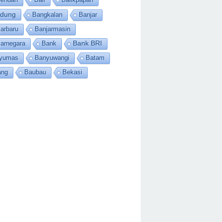
dung
Bangkalan
Banjar
arbaru
Banjarmasin
jarnegara
Bank
Bank BRI
yumas
Banyuwangi
Batam
ang
Baubau
Bekasi