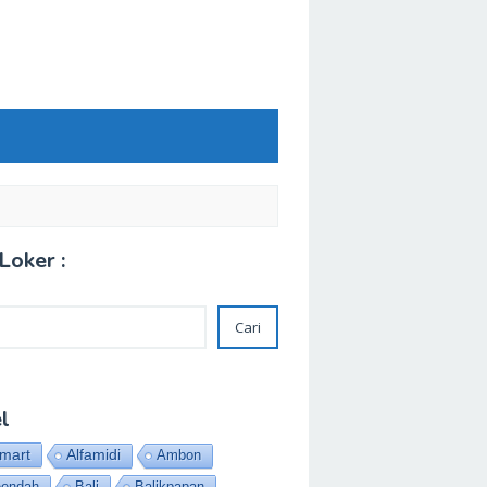
Loker :
Cari
l
amart
Alfamidi
Ambon
eendah
Bali
Balikpapan