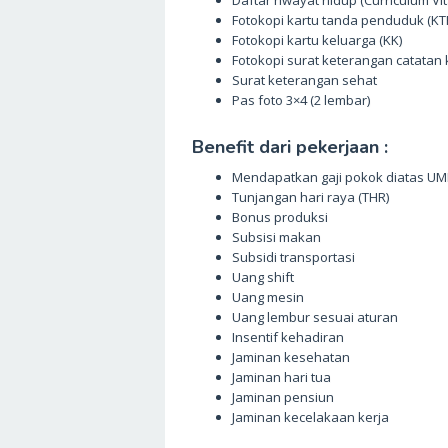
Fotokopi kartu tanda penduduk (KT
Fotokopi kartu keluarga (KK)
Fotokopi surat keterangan catatan 
Surat keterangan sehat
Pas foto 3×4 (2 lembar)
Benefit dari pekerjaan :
Mendapatkan gaji pokok diatas UM
Tunjangan hari raya (THR)
Bonus produksi
Subsisi makan
Subsidi transportasi
Uang shift
Uang mesin
Uang lembur sesuai aturan
Insentif kehadiran
Jaminan kesehatan
Jaminan hari tua
Jaminan pensiun
Jaminan kecelakaan kerja