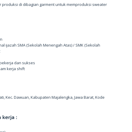
r produksi di dibagian garment untuk memproduksi sweater
un
mal ijazah SMA (Sekolah Menengah Atas) / SMK (Sekolah
t
 bekerja dan sukses
am kerja shift
ati, Kec. Dawuan, Kabupaten Majalengka, Jawa Barat, Kode
kerja :
ae)